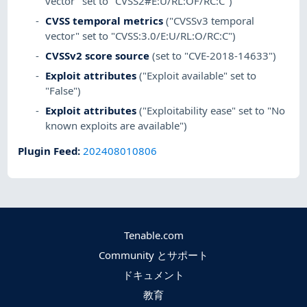
vector" set to "CVSS2#E:U/RL:OF/RC:C")
CVSS temporal metrics
("CVSSv3 temporal
vector" set to "CVSS:3.0/E:U/RL:O/RC:C")
CVSSv2 score source
(set to "CVE-2018-14633")
Exploit attributes
("Exploit available" set to
"False")
Exploit attributes
("Exploitability ease" set to "No
known exploits are available")
Plugin Feed
:
202408010806
Tenable.com
Community とサポート
ドキュメント
教育