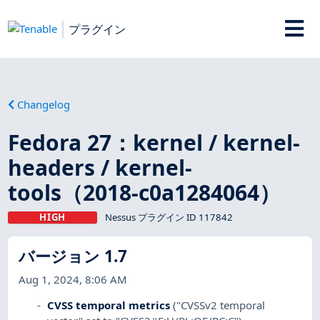
プラグイン
Changelog
Fedora 27：kernel / kernel-
headers / kernel-
tools（2018-c0a1284064）
HIGH
Nessus プラグイン ID 117842
バージョン 1.7
Aug 1, 2024, 8:06 AM
CVSS temporal metrics
("CVSSv2 temporal