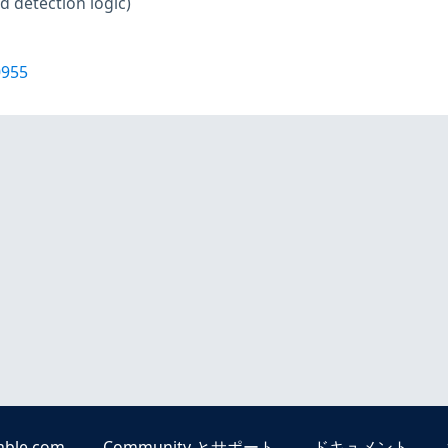
d detection logic)
0955
able.com
Community とサポート
ドキュメント