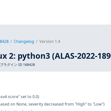
8428
Changelog
Version 1.4
x 2: python3 (ALAS-2022-189
 プラグイン ID 168428
ssv4 score" set to 0.0)
based on None, severity decreased from "High" to "Low")