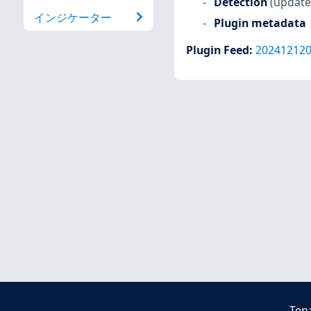
Detection
(update
インジケーター
Plugin metadata
Plugin Feed
:
20241212
Ten