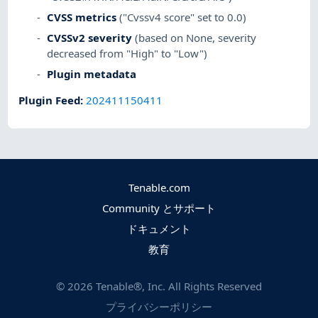
CVSS metrics
("Cvssv4 score" set to 0.0)
CVSSv2 severity
(based on None, severity
decreased from "High" to "Low")
Plugin metadata
Plugin Feed
:
202411150411
Tenable.com
Community とサポート
ドキュメント
教育
©
2026
Tenable®, Inc. All Rights Reserved
プライバシーポリシー