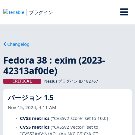
プラグイン
Changelog
Fedora 38 : exim (2023-
42313af0de)
CRITICAL
Nessus プラグイン ID 182767
バージョン 1.5
Nov 15, 2024, 4:11 AM
CVSS metrics
("CVSSv2 score" set to 10.0)
CVSS metrics
("CVSSv2 vector" set to
"CVSS2#AV:N/AC:L/Au:N/C:C/I:C/A:C")