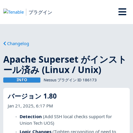
プラグイン
Changelog
Apache Superset がインスト
ール済み (Linux / Unix)
INFO
Nessus プラグイン ID 186173
バージョン 1.80
Jan 21, 2025, 6:17 PM
Detection
(Add SSH local checks support for
Union Tech UOS)
Logic Changes
(Tighten recognition of need to