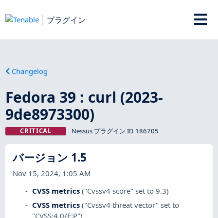
プラグイン
Changelog
Fedora 39 : curl (2023-
9de8973300)
CRITICAL
Nessus プラグイン ID 186705
バージョン 1.5
Nov 15, 2024, 1:05 AM
CVSS metrics
("Cvssv4 score" set to 9.3)
CVSS metrics
("Cvssv4 threat vector" set to
"CVSS:4.0/E:P")