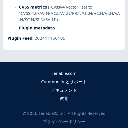
CVSS metrics
("Cvssv4 vector" set to
"CVSS:4.0/AV:N/AC:L/AT:N/PR:N/UI:N/VC:H/VI:H/VA
:H/SC:N/SI:N/SA:N")
Plugin metadata
Plugin Feed
:
202411150105
Tenable.com
Community とサポート
ドキュメント
教育
©
2026
Tenable®, Inc. All Rights Reserved
プライバシーポリシー