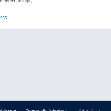
d detection logic)
0955
able.com
Community とサポート
ドキュメント