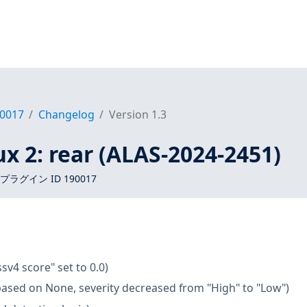
0017
Changelog
Version 1.3
x 2: rear (ALAS-2024-2451)
 プラグイン ID 190017
ssv4 score" set to 0.0)
based on None, severity decreased from "High" to "Low")