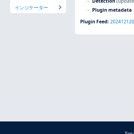
Detection
(update
インジケーター
Plugin metadata
Plugin Feed
:
20241212
Ten