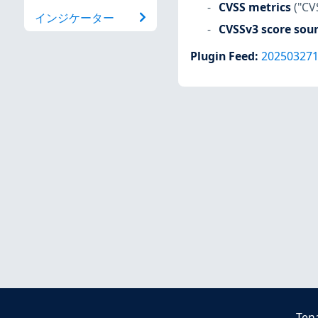
CVSS metrics
("CV
インジケーター
CVSSv3 score sou
Plugin Feed
:
20250327
Ten