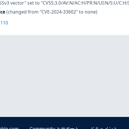
SSv3 vector" set to "CVSS:3.0/AV:N/AC:H/PR:N/UI:N/S:U/C:H/I
rce
(changed from "CVE-2024-33602" to none)
1110
able.com
Community とサポート
ドキュメント