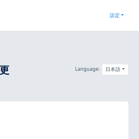
設定
ィ更
Language:
日本語