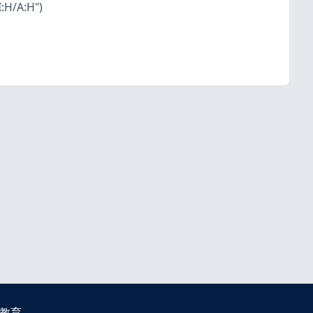
:H/A:H")
教育