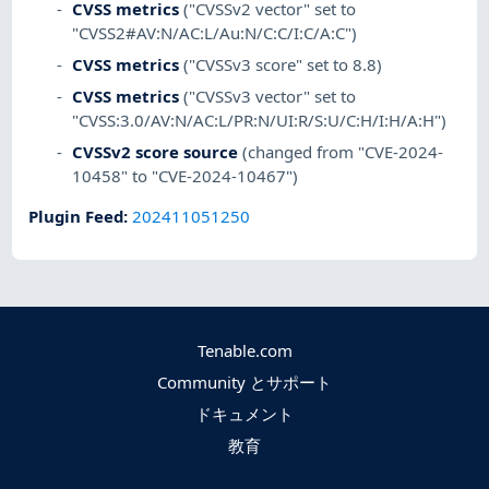
CVSS metrics
("CVSSv2 vector" set to
"CVSS2#AV:N/AC:L/Au:N/C:C/I:C/A:C")
CVSS metrics
("CVSSv3 score" set to 8.8)
CVSS metrics
("CVSSv3 vector" set to
"CVSS:3.0/AV:N/AC:L/PR:N/UI:R/S:U/C:H/I:H/A:H")
CVSSv2 score source
(changed from "CVE-2024-
10458" to "CVE-2024-10467")
Plugin Feed
:
202411051250
Tenable.com
Community とサポート
ドキュメント
教育