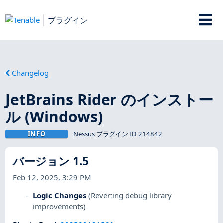
プラグイン
Changelog
JetBrains Rider のインストー
ル (Windows)
INFO
Nessus プラグイン ID 214842
バージョン 1.5
Feb 12, 2025, 3:29 PM
Logic Changes
(Reverting debug library
improvements)