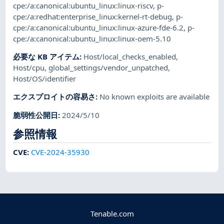
cpe:/a:canonical:ubuntu_linux:linux-riscv
,
p-
cpe:/a:redhat:enterprise_linux:kernel-rt-debug
,
p-
cpe:/a:canonical:ubuntu_linux:linux-azure-fde-6.2
,
p-
cpe:/a:canonical:ubuntu_linux:linux-oem-5.10
必要な KB アイテム
:
Host/local_checks_enabled
,
Host/cpu
,
global_settings/vendor_unpatched
,
Host/OS/identifier
エクスプロイトの容易さ
:
No known exploits are available
脆弱性公開日
:
2024/5/10
参照情報
CVE
:
CVE-2024-35930
Tenable.com