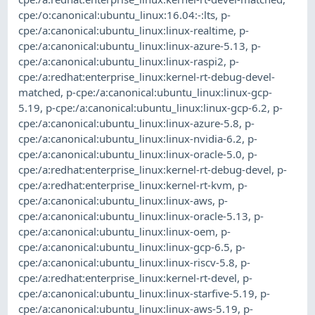
cpe:/o:canonical:ubuntu_linux:16.04:-:lts
,
p-
cpe:/a:canonical:ubuntu_linux:linux-realtime
,
p-
cpe:/a:canonical:ubuntu_linux:linux-azure-5.13
,
p-
cpe:/a:canonical:ubuntu_linux:linux-raspi2
,
p-
cpe:/a:redhat:enterprise_linux:kernel-rt-debug-devel-
matched
,
p-cpe:/a:canonical:ubuntu_linux:linux-gcp-
5.19
,
p-cpe:/a:canonical:ubuntu_linux:linux-gcp-6.2
,
p-
cpe:/a:canonical:ubuntu_linux:linux-azure-5.8
,
p-
cpe:/a:canonical:ubuntu_linux:linux-nvidia-6.2
,
p-
cpe:/a:canonical:ubuntu_linux:linux-oracle-5.0
,
p-
cpe:/a:redhat:enterprise_linux:kernel-rt-debug-devel
,
p-
cpe:/a:redhat:enterprise_linux:kernel-rt-kvm
,
p-
cpe:/a:canonical:ubuntu_linux:linux-aws
,
p-
cpe:/a:canonical:ubuntu_linux:linux-oracle-5.13
,
p-
cpe:/a:canonical:ubuntu_linux:linux-oem
,
p-
cpe:/a:canonical:ubuntu_linux:linux-gcp-6.5
,
p-
cpe:/a:canonical:ubuntu_linux:linux-riscv-5.8
,
p-
cpe:/a:redhat:enterprise_linux:kernel-rt-devel
,
p-
cpe:/a:canonical:ubuntu_linux:linux-starfive-5.19
,
p-
cpe:/a:canonical:ubuntu_linux:linux-aws-5.19
,
p-