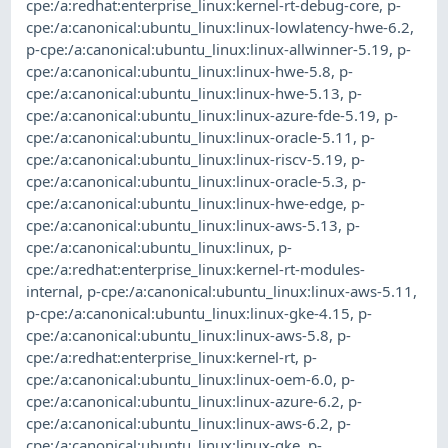
cpe:/a:redhat:enterprise_linux:kernel-rt-debug-core
,
p-
cpe:/a:canonical:ubuntu_linux:linux-lowlatency-hwe-6.2
,
p-cpe:/a:canonical:ubuntu_linux:linux-allwinner-5.19
,
p-
cpe:/a:canonical:ubuntu_linux:linux-hwe-5.8
,
p-
cpe:/a:canonical:ubuntu_linux:linux-hwe-5.13
,
p-
cpe:/a:canonical:ubuntu_linux:linux-azure-fde-5.19
,
p-
cpe:/a:canonical:ubuntu_linux:linux-oracle-5.11
,
p-
cpe:/a:canonical:ubuntu_linux:linux-riscv-5.19
,
p-
cpe:/a:canonical:ubuntu_linux:linux-oracle-5.3
,
p-
cpe:/a:canonical:ubuntu_linux:linux-hwe-edge
,
p-
cpe:/a:canonical:ubuntu_linux:linux-aws-5.13
,
p-
cpe:/a:canonical:ubuntu_linux:linux
,
p-
cpe:/a:redhat:enterprise_linux:kernel-rt-modules-
internal
,
p-cpe:/a:canonical:ubuntu_linux:linux-aws-5.11
,
p-cpe:/a:canonical:ubuntu_linux:linux-gke-4.15
,
p-
cpe:/a:canonical:ubuntu_linux:linux-aws-5.8
,
p-
cpe:/a:redhat:enterprise_linux:kernel-rt
,
p-
cpe:/a:canonical:ubuntu_linux:linux-oem-6.0
,
p-
cpe:/a:canonical:ubuntu_linux:linux-azure-6.2
,
p-
cpe:/a:canonical:ubuntu_linux:linux-aws-6.2
,
p-
cpe:/a:canonical:ubuntu_linux:linux-gke
,
p-