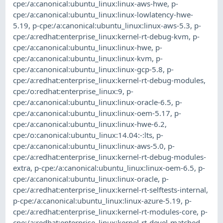
cpe:/a:canonical:ubuntu_linux:linux-aws-hwe
,
p-
cpe:/a:canonical:ubuntu_linux:linux-lowlatency-hwe-
5.19
,
p-cpe:/a:canonical:ubuntu_linux:linux-aws-5.3
,
p-
cpe:/a:redhat:enterprise_linux:kernel-rt-debug-kvm
,
p-
cpe:/a:canonical:ubuntu_linux:linux-hwe
,
p-
cpe:/a:canonical:ubuntu_linux:linux-kvm
,
p-
cpe:/a:canonical:ubuntu_linux:linux-gcp-5.8
,
p-
cpe:/a:redhat:enterprise_linux:kernel-rt-debug-modules
,
cpe:/o:redhat:enterprise_linux:9
,
p-
cpe:/a:canonical:ubuntu_linux:linux-oracle-6.5
,
p-
cpe:/a:canonical:ubuntu_linux:linux-oem-5.17
,
p-
cpe:/a:canonical:ubuntu_linux:linux-hwe-6.2
,
cpe:/o:canonical:ubuntu_linux:14.04:-:lts
,
p-
cpe:/a:canonical:ubuntu_linux:linux-aws-5.0
,
p-
cpe:/a:redhat:enterprise_linux:kernel-rt-debug-modules-
extra
,
p-cpe:/a:canonical:ubuntu_linux:linux-oem-6.5
,
p-
cpe:/a:canonical:ubuntu_linux:linux-oracle
,
p-
cpe:/a:redhat:enterprise_linux:kernel-rt-selftests-internal
,
p-cpe:/a:canonical:ubuntu_linux:linux-azure-5.19
,
p-
cpe:/a:redhat:enterprise_linux:kernel-rt-modules-core
,
p-
cpe:/a:redhat:enterprise_linux:kernel-rt-devel-matched
,