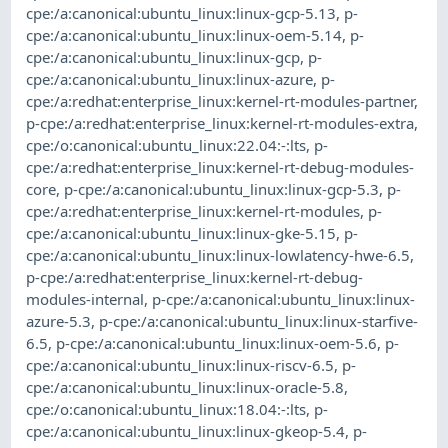
cpe:/a:canonical:ubuntu_linux:linux-gcp-5.13
,
p-
cpe:/a:canonical:ubuntu_linux:linux-oem-5.14
,
p-
cpe:/a:canonical:ubuntu_linux:linux-gcp
,
p-
cpe:/a:canonical:ubuntu_linux:linux-azure
,
p-
cpe:/a:redhat:enterprise_linux:kernel-rt-modules-partner
,
p-cpe:/a:redhat:enterprise_linux:kernel-rt-modules-extra
,
cpe:/o:canonical:ubuntu_linux:22.04:-:lts
,
p-
cpe:/a:redhat:enterprise_linux:kernel-rt-debug-modules-
core
,
p-cpe:/a:canonical:ubuntu_linux:linux-gcp-5.3
,
p-
cpe:/a:redhat:enterprise_linux:kernel-rt-modules
,
p-
cpe:/a:canonical:ubuntu_linux:linux-gke-5.15
,
p-
cpe:/a:canonical:ubuntu_linux:linux-lowlatency-hwe-6.5
,
p-cpe:/a:redhat:enterprise_linux:kernel-rt-debug-
modules-internal
,
p-cpe:/a:canonical:ubuntu_linux:linux-
azure-5.3
,
p-cpe:/a:canonical:ubuntu_linux:linux-starfive-
6.5
,
p-cpe:/a:canonical:ubuntu_linux:linux-oem-5.6
,
p-
cpe:/a:canonical:ubuntu_linux:linux-riscv-6.5
,
p-
cpe:/a:canonical:ubuntu_linux:linux-oracle-5.8
,
cpe:/o:canonical:ubuntu_linux:18.04:-:lts
,
p-
cpe:/a:canonical:ubuntu_linux:linux-gkeop-5.4
,
p-