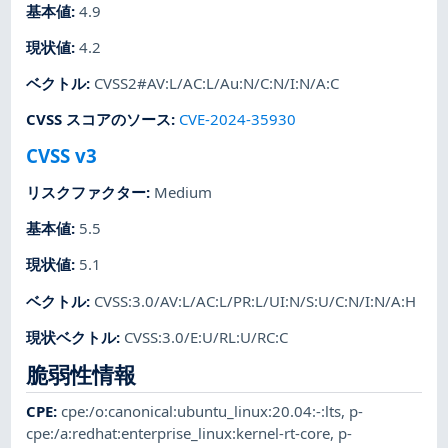
基本値
:
4.9
現状値
:
4.2
ベクトル
:
CVSS2#AV:L/AC:L/Au:N/C:N/I:N/A:C
CVSS スコアのソース
:
CVE-2024-35930
CVSS v3
リスクファクター
:
Medium
基本値
:
5.5
現状値
:
5.1
ベクトル
:
CVSS:3.0/AV:L/AC:L/PR:L/UI:N/S:U/C:N/I:N/A:H
現状ベクトル
:
CVSS:3.0/E:U/RL:U/RC:C
脆弱性情報
CPE
:
cpe:/o:canonical:ubuntu_linux:20.04:-:lts
,
p-
cpe:/a:redhat:enterprise_linux:kernel-rt-core
,
p-