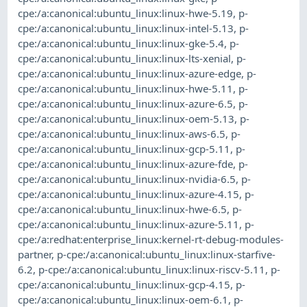
cpe:/a:canonical:ubuntu_linux:linux-hwe-5.19
,
p-
cpe:/a:canonical:ubuntu_linux:linux-intel-5.13
,
p-
cpe:/a:canonical:ubuntu_linux:linux-gke-5.4
,
p-
cpe:/a:canonical:ubuntu_linux:linux-lts-xenial
,
p-
cpe:/a:canonical:ubuntu_linux:linux-azure-edge
,
p-
cpe:/a:canonical:ubuntu_linux:linux-hwe-5.11
,
p-
cpe:/a:canonical:ubuntu_linux:linux-azure-6.5
,
p-
cpe:/a:canonical:ubuntu_linux:linux-oem-5.13
,
p-
cpe:/a:canonical:ubuntu_linux:linux-aws-6.5
,
p-
cpe:/a:canonical:ubuntu_linux:linux-gcp-5.11
,
p-
cpe:/a:canonical:ubuntu_linux:linux-azure-fde
,
p-
cpe:/a:canonical:ubuntu_linux:linux-nvidia-6.5
,
p-
cpe:/a:canonical:ubuntu_linux:linux-azure-4.15
,
p-
cpe:/a:canonical:ubuntu_linux:linux-hwe-6.5
,
p-
cpe:/a:canonical:ubuntu_linux:linux-azure-5.11
,
p-
cpe:/a:redhat:enterprise_linux:kernel-rt-debug-modules-
partner
,
p-cpe:/a:canonical:ubuntu_linux:linux-starfive-
6.2
,
p-cpe:/a:canonical:ubuntu_linux:linux-riscv-5.11
,
p-
cpe:/a:canonical:ubuntu_linux:linux-gcp-4.15
,
p-
cpe:/a:canonical:ubuntu_linux:linux-oem-6.1
,
p-