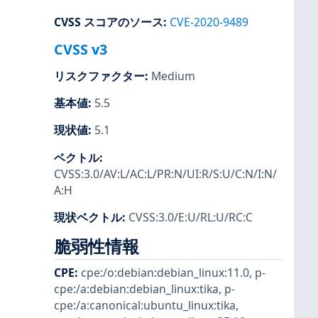
CVSS スコアのソース
:
CVE-2020-9489
CVSS v3
リスクファクター
:
Medium
基本値
:
5.5
現状値
:
5.1
ベクトル
:
CVSS:3.0/AV:L/AC:L/PR:N/UI:R/S:U/C:N/I:N/
A:H
現状ベクトル
:
CVSS:3.0/E:U/RL:U/RC:C
脆弱性情報
CPE
:
cpe:/o:debian:debian_linux:11.0
,
p-
cpe:/a:debian:debian_linux:tika
,
p-
cpe:/a:canonical:ubuntu_linux:tika
,