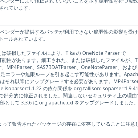
ストには、ベンダーにより修正されていないことを示す脆弱性を持つ複
されています。
ストには、ベンダーが提供するパッチが利用できない脆弱性の影響を受
トールされています。
損したファイルにより、Tika の OneNote Parser で
発生する可能性があります。細工された、または破損したファイルが、Ti
er、MP4Parser、SAS7BDATParser、OneNoteParser、および
モリ不足エラーや無限ループを引き起こす可能性があります。Apache 
 またはそれ以降にアップグレードする必要があります。MP4Parser
soparser:1.1.22 の依存関係を org.tallison:isoparser:1.9.41
で部分的に修正されました。関連しないセキュリティ上の理由
部として 3.3.6 に org.apache.cxf をアップグレードしました。
ーによって報告されたパッケージの存在に依存していることに注意