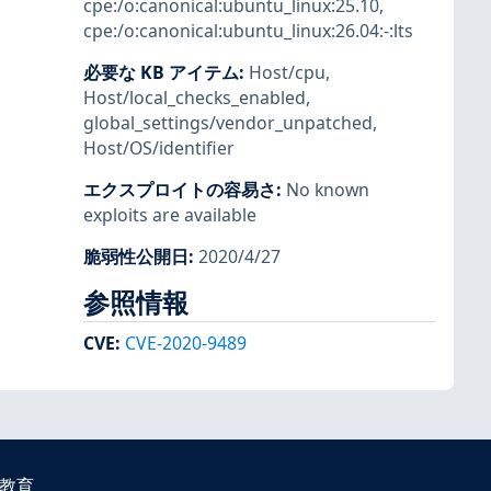
cpe:/o:canonical:ubuntu_linux:25.10
,
cpe:/o:canonical:ubuntu_linux:26.04:-:lts
必要な KB アイテム
:
Host/cpu
,
Host/local_checks_enabled
,
global_settings/vendor_unpatched
,
Host/OS/identifier
エクスプロイトの容易さ
:
No known
exploits are available
脆弱性公開日
:
2020/4/27
参照情報
CVE
:
CVE-2020-9489
教育