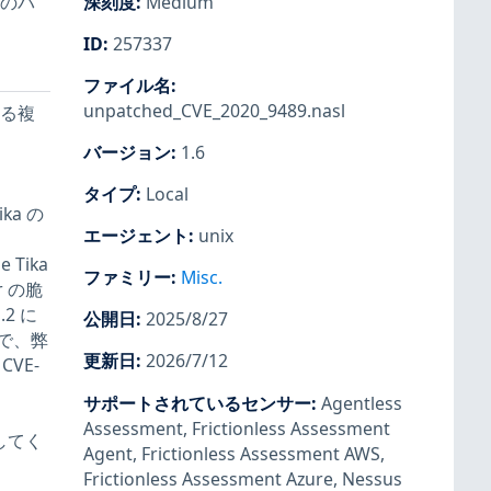
数のパ
深刻度
:
Medium
ID
:
257337
ファイル名
:
unpatched_CVE_2020_9489.nasl
ける複
バージョン
:
1.6
タイプ
:
Local
ka の
エージェント
:
unix
Tika
ファミリー
:
Misc.
 の脆
.2 に
公開日
:
2025/8/27
で、弊
更新日
:
2026/7/12
CVE-
サポートされているセンサー
:
Agentless
Assessment
,
Frictionless Assessment
してく
Agent
,
Frictionless Assessment AWS
,
Frictionless Assessment Azure
,
Nessus