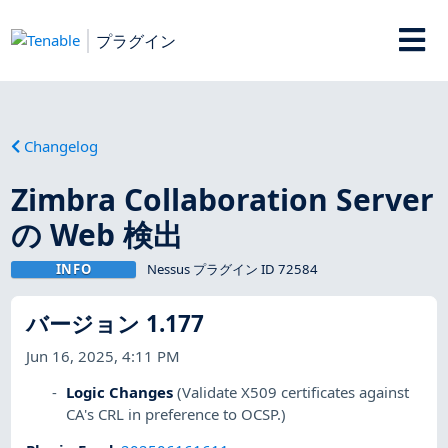
プラグイン
Changelog
Zimbra Collaboration Server
の Web 検出
INFO
Nessus プラグイン ID 72584
バージョン 1.177
Jun 16, 2025, 4:11 PM
Logic Changes
(Validate X509 certificates against
CA's CRL in preference to OCSP.)