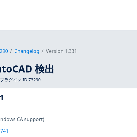
290
Changelog
Version 1.331
AutoCAD 検出
s プラグイン ID 73290
1
indows CA support)
1741