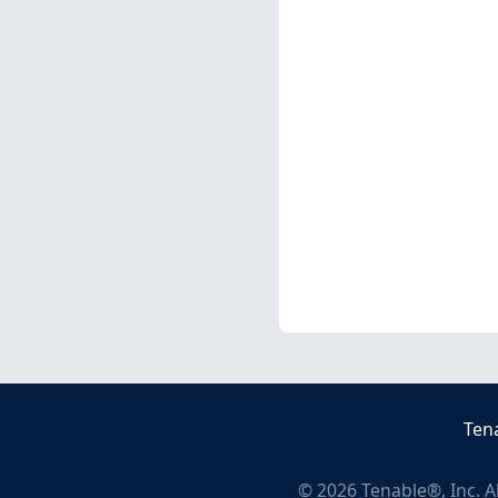
Ten
©
2026
Tenable®, Inc. A