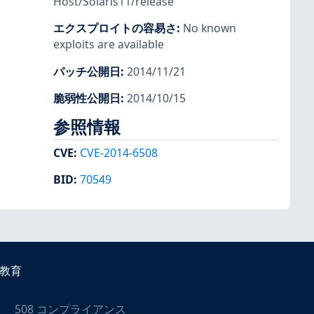
Host/Solaris11/release
エクスプロイトの容易さ
:
No known
exploits are available
パッチ公開日
:
2014/11/21
脆弱性公開日
:
2014/10/15
参照情報
CVE
:
CVE-2014-6508
BID
:
70549
教育
508 コンプライアンス