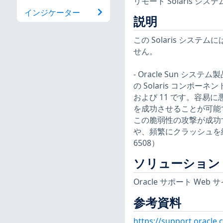
リモート Solaris シ
インジケーター
説明
この Solaris シ
せん。
- Oracle Sun シス
の Solaris コンポ
および 11 です。容易に
を成功させることが可能
この脆弱性の攻撃が成功
や、頻繁にクラッシュを繰
6508）
ソリューション
Oracle サポート Web
参考資料
https://support.oracl