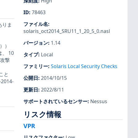
。
深刻度
:
High
ID
:
78463
ファイル名
:
ありま
solaris_oct2014_SRU11_1_20_5_0.nasl
バージョン
:
1.14
M））
、 10
タイプ
:
Local
ク攻撃
ファミリー
:
Solaris Local Security Checks
こと
公開日
:
2014/10/15
014-
更新日
:
2022/8/11
サポートされているセンサー
:
Nessus
リスク情報
VPR
リスクファクター
:
Low