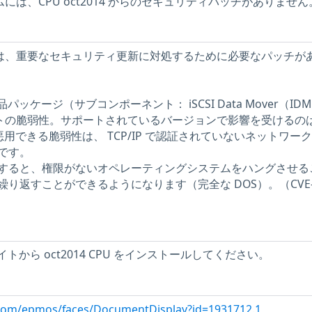
ステムには、CPU oct2014 からのセキュリティパッチがありません
ステムには、重要なセキュリティ更新に対処するために必要なパッチが
テム製品パッケージ（サブコンポーネント： iSCSI Data Mover（ID
ーネントの脆弱性。サポートされているバージョンで影響を受けるのは
悪用できる脆弱性は、 TCP/IP で認証されていないネットワー
です。
すると、権限がないオペレーティングシステムをハングさせる
り返すことができるようになります（完全な DOS）。（CVE-2
 サイトから oct2014 CPU をインストールしてください。
e.com/epmos/faces/DocumentDisplay?id=1931712.1