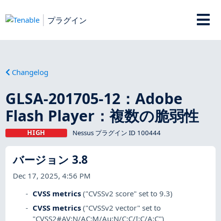
プラグイン
Changelog
GLSA-201705-12：Adobe
Flash Player：複数の脆弱性
HIGH
Nessus プラグイン ID 100444
バージョン 3.8
Dec 17, 2025, 4:56 PM
CVSS metrics
("CVSSv2 score" set to 9.3)
CVSS metrics
("CVSSv2 vector" set to
"CVSS2#AV:N/AC:M/Au:N/C:C/I:C/A:C")