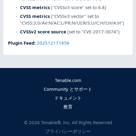
CVSS metrics
("CVSSv3 score" set to 8.8)
CVSS metrics
("CVSSv3 vector" set to
"CVSS:3.0/AV:N/AC:L/PR:N/UI:R/S:U/C:H/I:H/A:H")
CVSSv2 score source
(set to "CVE-2017-3074")
Plugin Feed
:
202512171656
Tenable.com
Community とサポート
ドキュメント
教育
©
2026
Tenable®, Inc. All Rights Reserved
プライバシーポリシー