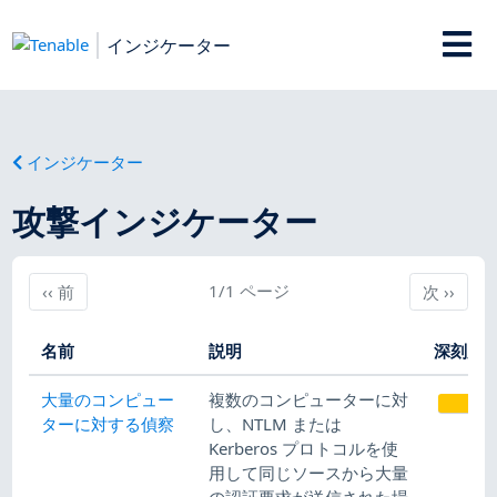
インジケーター
インジケーター
攻撃インジケーター
前
1/1 ページ
次
‹‹
前
次
››
名前
説明
深刻度
大量のコンピュー
複数のコンピューターに対
ターに対する偵察
し、NTLM または
Kerberos プロトコルを使
用して同じソースから大量
の認証要求が送信された場