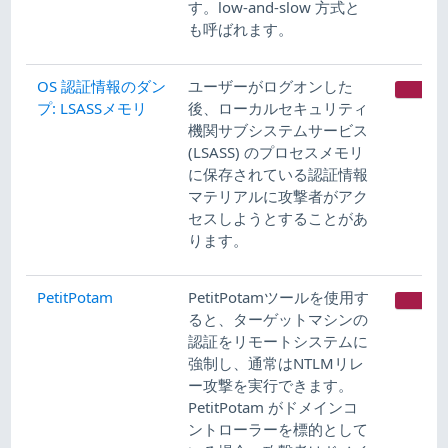
す。low-and-slow 方式と
も呼ばれます。
OS 認証情報のダン
ユーザーがログオンした
CR
プ: LSASSメモリ
後、ローカルセキュリティ
機関サブシステムサービス
(LSASS) のプロセスメモリ
に保存されている認証情報
マテリアルに攻撃者がアク
セスしようとすることがあ
ります。
PetitPotam
PetitPotamツールを使用す
CR
ると、ターゲットマシンの
認証をリモートシステムに
強制し、通常はNTLMリレ
ー攻撃を実行できます。
PetitPotam がドメインコ
ントローラーを標的として