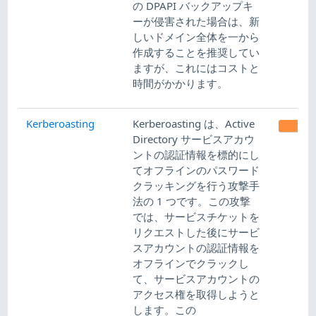
の DPAPI バックアップキ
ーが侵害された場合は、新
しいドメイン全体を一から
作成することを推奨してい
ますが、これにはコストと
時間がかかります。
Kerberoasting
Kerberoasting は、Active
ME
Directory サービスアカウ
ントの認証情報を標的にし
てオフラインのパスワード
クラッキングを行う攻撃手
法の 1 つです。この攻撃
では、サービスチケットを
リクエストした後にサービ
スアカウントの認証情報を
オフラインでクラックし
て、サービスアカウントの
アクセス権を取得しようと
します。この