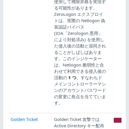
使用して権限昇格を実現す
る可能性があります。
ZeroLogon エクスプロイ
トは、実際の Netlogon 偽
装認証バイパス
(IOA「Zerologon 悪用」
により対処済み) を使用し
た侵入後の活動と混同され
ることがしばしばありま
す。このインジケーター
は、Netlogon 脆弱性と合
わせて利用できる侵入後の
活動の
1 つ
​、すなわちド
メインコントローラーマシ
ンのアカウントパスワード
の変更に焦点を当てていま
す。
Golden Ticket
Golden Ticket 攻撃では
CR
Active Directory キー配布