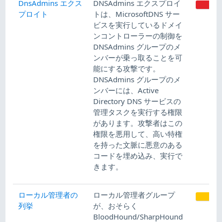
DnsAdmins エクス
DNSAdmins エクスプロイ
H
プロイト
トは、MicrosoftDNS サー
ビスを実行しているドメイ
ンコントローラーの制御を
DNSAdmins グループのメ
ンバーが乗っ取ることを可
能にする攻撃です。
DNSAdmins グループのメ
ンバーには、Active
Directory DNS サービスの
管理タスクを実行する権限
があります。攻撃者はこの
権限を悪用して、高い特権
を持った文脈に悪意のある
コードを埋め込み、実行で
きます。
ローカル管理者の
ローカル管理者グループ
列挙
が、おそらく
BloodHound/SharpHound