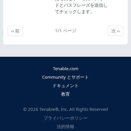
ドとパスフレーズを送信し
てチェックします。
前
1/1 ページ
次
‹‹
前
次
››
Tenable.com
Community とサポート
ドキュメント
教育
©
2026
Tenable®, Inc. All Rights Reserved
プライバシーポリシー
法的情報