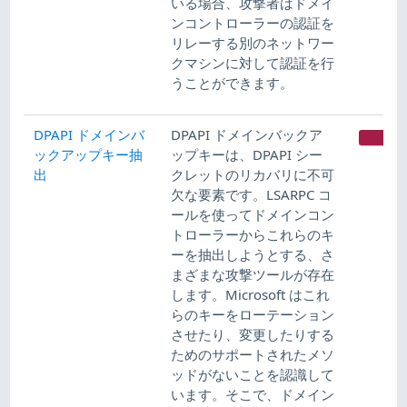
いる場合、攻撃者はドメイ
ンコントローラーの認証を
リレーする別のネットワー
クマシンに対して認証を行
うことができます。
DPAPI ドメインバ
DPAPI ドメインバックア
CR
ックアップキー抽
ップキーは、DPAPI シー
出
クレットのリカバリに不可
欠な要素です。LSARPC コ
ールを使ってドメインコン
トローラーからこれらのキ
ーを抽出しようとする、さ
まざまな攻撃ツールが存在
します。Microsoft はこれ
らのキーをローテーション
させたり、変更したりする
ためのサポートされたメソ
ッドがないことを認識して
います。そこで、ドメイン