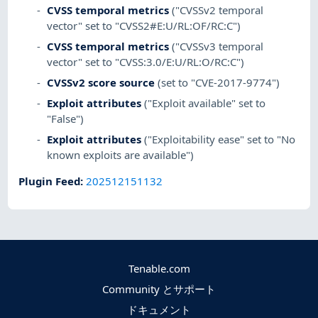
CVSS temporal metrics
("CVSSv2 temporal
vector" set to "CVSS2#E:U/RL:OF/RC:C")
CVSS temporal metrics
("CVSSv3 temporal
vector" set to "CVSS:3.0/E:U/RL:O/RC:C")
CVSSv2 score source
(set to "CVE-2017-9774")
Exploit attributes
("Exploit available" set to
"False")
Exploit attributes
("Exploitability ease" set to "No
known exploits are available")
Plugin Feed
:
202512151132
Tenable.com
Community とサポート
ドキュメント