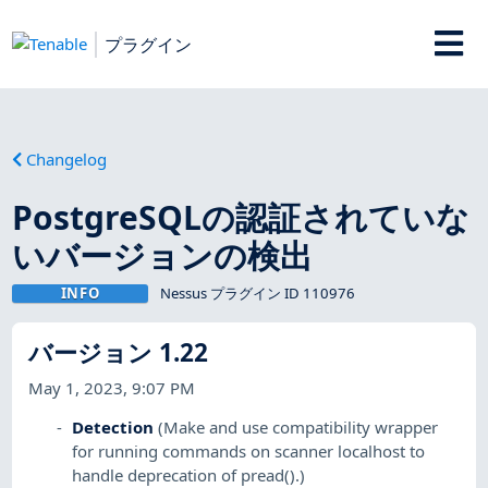
プラグイン
Changelog
PostgreSQLの認証されていな
いバージョンの検出
INFO
Nessus プラグイン ID 110976
バージョン 1.22
May 1, 2023, 9:07 PM
Detection
(Make and use compatibility wrapper
for running commands on scanner localhost to
handle deprecation of pread().)