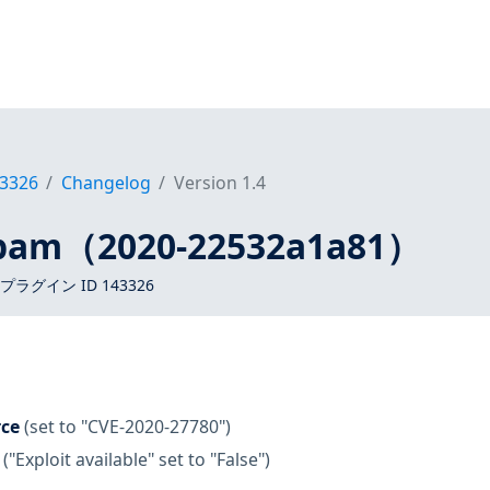
3326
Changelog
Version 1.4
pam（2020-22532a1a81）
 プラグイン ID 143326
rce
(set to "CVE-2020-27780")
("Exploit available" set to "False")