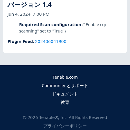
バージョン 1.4
Jun 4, 2024, 7:00 PM
Required Scan configuration
("Enable cgi
scanning" set to "True")
Plugin Feed
:
202406041900
Tenable.com
Community とサポート
ドキュメント
教育
©
2026
Tenable®, Inc. All Rights Reserved
プライバシーポリシー