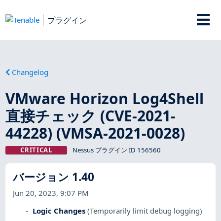
プラグイン
Changelog
VMware Horizon Log4Shell
直接チェック (CVE-2021-
44228) (VMSA-2021-0028)
CRITICAL
Nessus プラグイン ID 156560
バージョン 1.40
Jun 20, 2023, 9:07 PM
Logic Changes
(Temporarily limit debug logging)