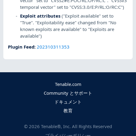
vector" set to "CVSS2#E:POC/RL:OF/RC:C". "CVSSv3
temporal vector" set to "CVSS:3.0/E:P/RL:O/RC:C")
Exploit attributes
("Exploit available" set to
"True". "Exploitability ease" changed from "No
known exploits are available" to "Exploits are
available")
Plugin Feed
:
202310311353
Tenable.com
Community とサポート
ドキュメント
教育
©
2026
Tenable®, Inc. All Rights Reserved
プライバシーポリシー