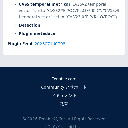
CVSS temporal metrics
("CVSSv2 temporal
vector" set to "CVSS2#E:POC/RL:OF/RC:C". "CVSSv3
temporal vector" set to "CVSS:3.0/E:P/RL:O/RC:C")
Detection
Plugin metadata
Plugin Feed
:
202307140708
Tenable.com
Community とサポート
ドキュメント
教育
©
2026
Tenable®, Inc. All Rights Reserved
プライバシーポリシー