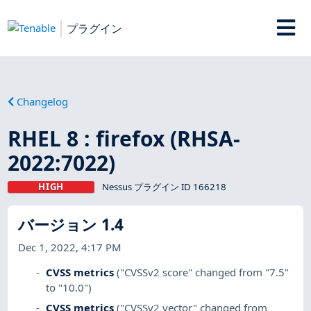
プラグイン
Changelog
RHEL 8 : firefox (RHSA-
2022:7022)
HIGH
Nessus プラグイン ID 166218
バージョン 1.4
Dec 1, 2022, 4:17 PM
CVSS metrics
("CVSSv2 score" changed from "7.5"
to "10.0")
CVSS metrics
("CVSSv2 vector" changed from