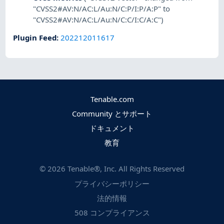
"CVSS2#AV:N/AC:L/Au:N/C:P/I:P/A:P" to
"CVSS2#AV:N/AC:L/Au:N/C:C/I:C/A:C")
Plugin Feed
:
202212011617
Tenable.com
Community とサポート
ドキュメント
教育
©
2026
Tenable®, Inc. All Rights Reserved
プライバシーポリシー
法的情報
508 コンプライアンス