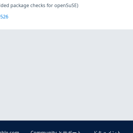
dded package checks for openSuSE)
0526
able.com
Community とサポート
ドキュメント