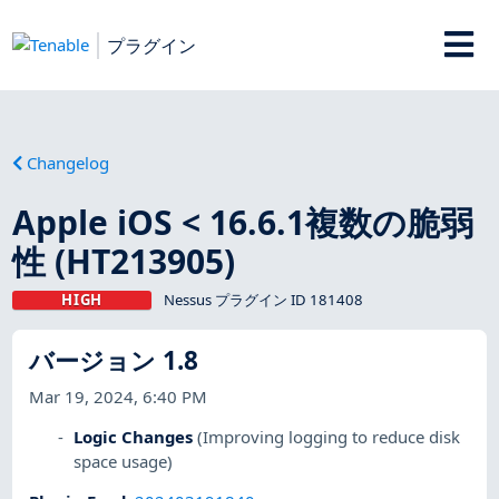
プラグイン
Changelog
Apple iOS < 16.6.1複数の脆弱
性 (HT213905)
HIGH
Nessus プラグイン ID 181408
バージョン 1.8
Mar 19, 2024, 6:40 PM
Logic Changes
(Improving logging to reduce disk
space usage)