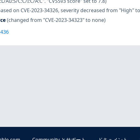
L/Au:S/C:C/I:C/A:C". "CVSSv3 score" set to 7.8)
based on CVE-2023-34326, severity decreased from "High" t
rce
(changed from "CVE-2023-34323" to none)
1436
able.com
Community とサポート
ドキュメント