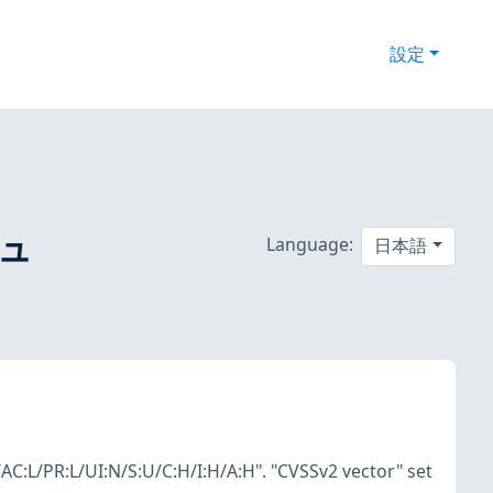
設定
キュ
Language:
日本語
/AC:L/PR:L/UI:N/S:U/C:H/I:H/A:H". "CVSSv2 vector" set