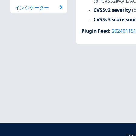
to "CVSS2#AV:L/AC:
インジケーター
CVSSv2 severity
(
CVSSv3 score sou
Plugin Feed
:
20240115
Ten