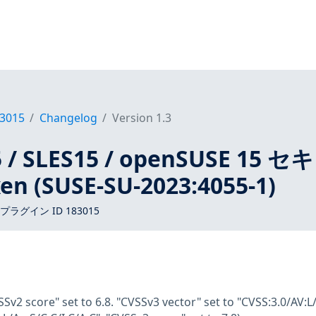
3015
Changelog
Version 1.3
 / SLES15 / openSUSE 15 セ
 (SUSE-SU-2023:4055-1)
 プラグイン ID 183015
SSv2 score" set to 6.8. "CVSSv3 vector" set to "CVSS:3.0/AV:L