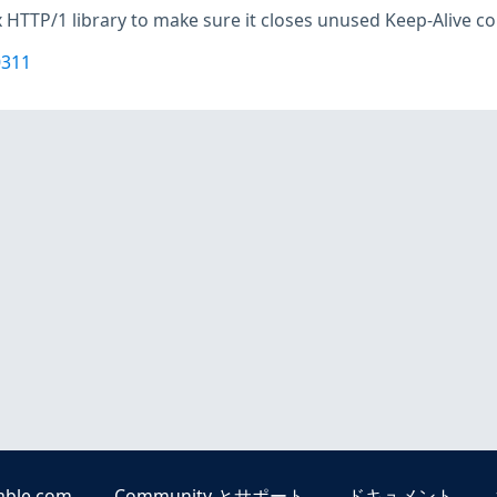
x HTTP/1 library to make sure it closes unused Keep-Alive c
0311
able.com
Community とサポート
ドキュメント