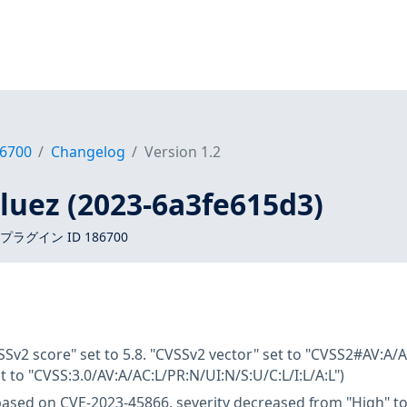
6700
Changelog
Version 1.2
bluez (2023-6a3fe615d3)
 プラグイン ID 186700
SSv2 score" set to 5.8. "CVSSv2 vector" set to "CVSS2#AV:A/AC
t to "CVSS:3.0/AV:A/AC:L/PR:N/UI:N/S:U/C:L/I:L/A:L")
based on CVE-2023-45866, severity decreased from "High" t