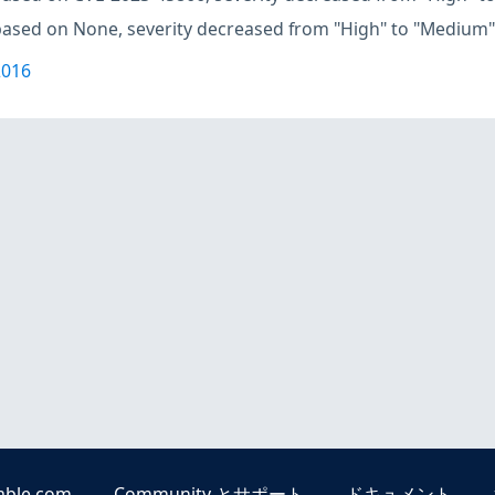
based on None, severity decreased from "High" to "Medium"
2016
able.com
Community とサポート
ドキュメント