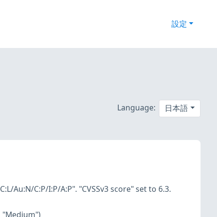
設定
Language:
日本語
:L/Au:N/C:P/I:P/A:P". "CVSSv3 score" set to 6.3.
o "Medium")