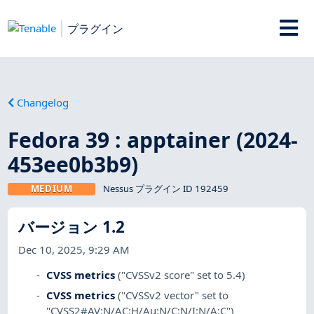
プラグイン
Changelog
Fedora 39 : apptainer (2024-
453ee0b3b9)
MEDIUM
Nessus プラグイン ID 192459
バージョン 1.2
Dec 10, 2025, 9:29 AM
CVSS metrics
("CVSSv2 score" set to 5.4)
CVSS metrics
("CVSSv2 vector" set to
"CVSS2#AV:N/AC:H/Au:N/C:N/I:N/A:C")