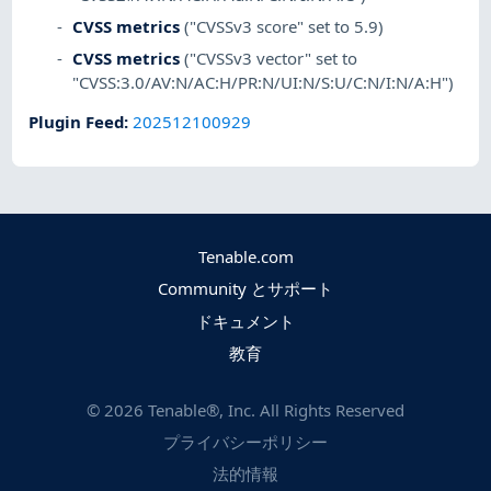
CVSS metrics
("CVSSv3 score" set to 5.9)
CVSS metrics
("CVSSv3 vector" set to
"CVSS:3.0/AV:N/AC:H/PR:N/UI:N/S:U/C:N/I:N/A:H")
Plugin Feed
:
202512100929
Tenable.com
Community とサポート
ドキュメント
教育
©
2026
Tenable®, Inc. All Rights Reserved
プライバシーポリシー
法的情報