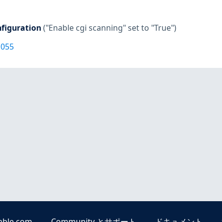
figuration
("Enable cgi scanning" set to "True")
1055
able.com
Community とサポート
ドキュメント