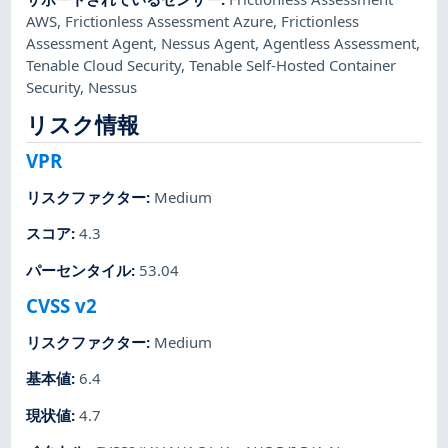
AWS
,
Frictionless Assessment Azure
,
Frictionless
Assessment Agent
,
Nessus Agent
,
Agentless Assessment
,
Tenable Cloud Security
,
Tenable Self-Hosted Container
Security
,
Nessus
リスク情報
VPR
リスクファクター
:
Medium
スコア
:
4.3
パーセンタイル
:
53.04
CVSS v2
リスクファクター
:
Medium
基本値
:
6.4
現状値
:
4.7