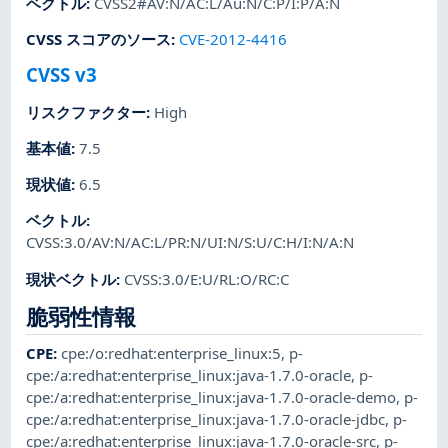
ベクトル
:
CVSS2#AV:N/AC:L/Au:N/C:P/I:P/A:N
CVSS スコアのソース
:
CVE-2012-4416
CVSS v3
リスクファクター
:
High
基本値
:
7.5
現状値
:
6.5
ベクトル
:
CVSS:3.0/AV:N/AC:L/PR:N/UI:N/S:U/C:H/I:N/A:N
現状ベクトル
:
CVSS:3.0/E:U/RL:O/RC:C
脆弱性情報
CPE
:
cpe:/o:redhat:enterprise_linux:5
,
p-
cpe:/a:redhat:enterprise_linux:java-1.7.0-oracle
,
p-
cpe:/a:redhat:enterprise_linux:java-1.7.0-oracle-demo
,
p-
cpe:/a:redhat:enterprise_linux:java-1.7.0-oracle-jdbc
,
p-
cpe:/a:redhat:enterprise_linux:java-1.7.0-oracle-src
,
p-