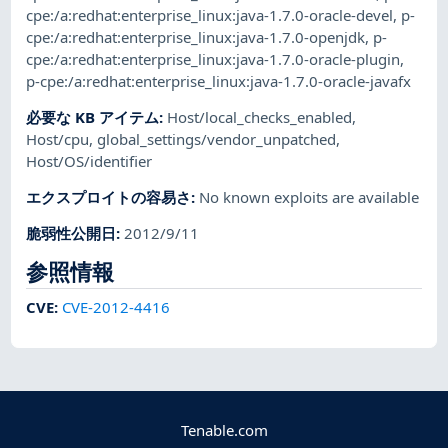
cpe:/a:redhat:enterprise_linux:java-1.7.0-oracle-devel
,
p-
cpe:/a:redhat:enterprise_linux:java-1.7.0-openjdk
,
p-
cpe:/a:redhat:enterprise_linux:java-1.7.0-oracle-plugin
,
p-cpe:/a:redhat:enterprise_linux:java-1.7.0-oracle-javafx
必要な KB アイテム
:
Host/local_checks_enabled
,
Host/cpu
,
global_settings/vendor_unpatched
,
Host/OS/identifier
エクスプロイトの容易さ
:
No known exploits are available
脆弱性公開日
:
2012/9/11
参照情報
CVE
:
CVE-2012-4416
Tenable.com