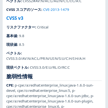
ベクトル
:
CVSS2#AV:N/AC:L/Au:N/C:C/I:C/A:C
CVSS スコアのソース
:
CVE-2013-1479
CVSS v3
リスクファクター
:
Critical
基本値
:
9.8
現状値
:
8.5
ベクトル
:
CVSS:3.0/AV:N/AC:L/PR:N/UI:N/S:U/C:H/I:H/A:H
現状ベクトル
:
CVSS:3.0/E:U/RL:O/RC:C
脆弱性情報
CPE
:
p-cpe:/a:redhat:enterprise_linux:java-1.6.0-sun-
devel
,
cpe:/o:redhat:enterprise_linux:5
,
p-
cpe:/a:redhat:enterprise_linux:java-1.6.0-sun-jdbc
,
p-
cpe:/a:redhat:enterprise_linux:java-1.6.0-sun-plugin
,
cpe:/o:redhat:enterprise_linux:6
,
p-