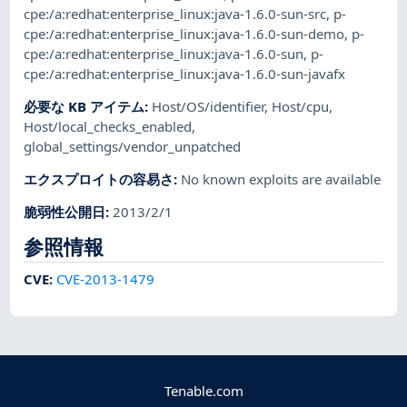
cpe:/a:redhat:enterprise_linux:java-1.6.0-sun-src
,
p-
cpe:/a:redhat:enterprise_linux:java-1.6.0-sun-demo
,
p-
cpe:/a:redhat:enterprise_linux:java-1.6.0-sun
,
p-
cpe:/a:redhat:enterprise_linux:java-1.6.0-sun-javafx
必要な KB アイテム
:
Host/OS/identifier
,
Host/cpu
,
Host/local_checks_enabled
,
global_settings/vendor_unpatched
エクスプロイトの容易さ
:
No known exploits are available
脆弱性公開日
:
2013/2/1
参照情報
CVE
:
CVE-2013-1479
Tenable.com