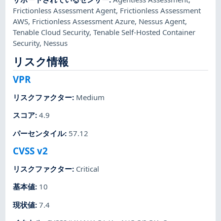
Frictionless Assessment Agent
,
Frictionless Assessment
AWS
,
Frictionless Assessment Azure
,
Nessus Agent
,
Tenable Cloud Security
,
Tenable Self-Hosted Container
Security
,
Nessus
リスク情報
VPR
リスクファクター
:
Medium
スコア
:
4.9
パーセンタイル
:
57.12
CVSS v2
リスクファクター
:
Critical
基本値
:
10
現状値
:
7.4