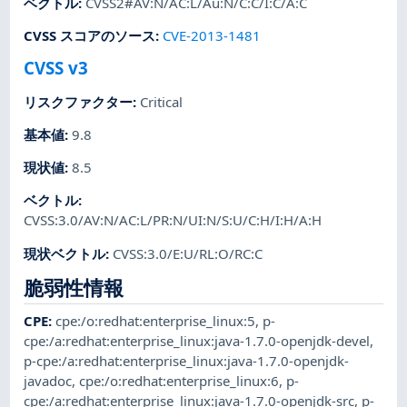
ベクトル
:
CVSS2#AV:N/AC:L/Au:N/C:C/I:C/A:C
CVSS スコアのソース
:
CVE-2013-1481
CVSS v3
リスクファクター
:
Critical
基本値
:
9.8
現状値
:
8.5
ベクトル
:
CVSS:3.0/AV:N/AC:L/PR:N/UI:N/S:U/C:H/I:H/A:H
現状ベクトル
:
CVSS:3.0/E:U/RL:O/RC:C
脆弱性情報
CPE
:
cpe:/o:redhat:enterprise_linux:5
,
p-
cpe:/a:redhat:enterprise_linux:java-1.7.0-openjdk-devel
,
p-cpe:/a:redhat:enterprise_linux:java-1.7.0-openjdk-
javadoc
,
cpe:/o:redhat:enterprise_linux:6
,
p-
cpe:/a:redhat:enterprise_linux:java-1.7.0-openjdk-src
,
p-