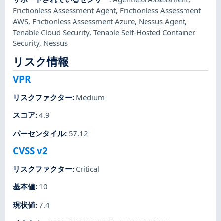
Frictionless Assessment Agent
,
Frictionless Assessment
AWS
,
Frictionless Assessment Azure
,
Nessus Agent
,
Tenable Cloud Security
,
Tenable Self-Hosted Container
Security
,
Nessus
リスク情報
VPR
リスクファクター
:
Medium
スコア
:
4.9
パーセンタイル
:
57.12
CVSS v2
リスクファクター
:
Critical
基本値
:
10
現状値
:
7.4