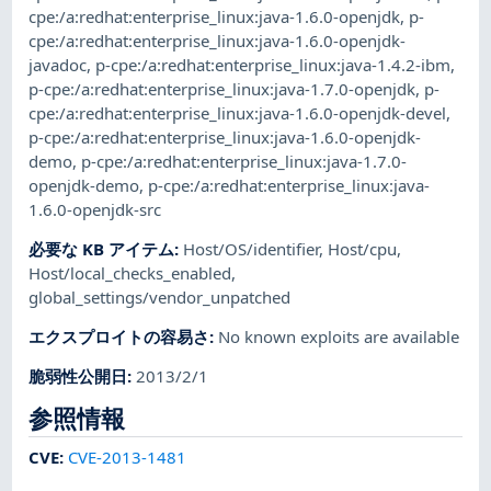
cpe:/a:redhat:enterprise_linux:java-1.6.0-openjdk
,
p-
cpe:/a:redhat:enterprise_linux:java-1.6.0-openjdk-
javadoc
,
p-cpe:/a:redhat:enterprise_linux:java-1.4.2-ibm
,
p-cpe:/a:redhat:enterprise_linux:java-1.7.0-openjdk
,
p-
cpe:/a:redhat:enterprise_linux:java-1.6.0-openjdk-devel
,
p-cpe:/a:redhat:enterprise_linux:java-1.6.0-openjdk-
demo
,
p-cpe:/a:redhat:enterprise_linux:java-1.7.0-
openjdk-demo
,
p-cpe:/a:redhat:enterprise_linux:java-
1.6.0-openjdk-src
必要な KB アイテム
:
Host/OS/identifier
,
Host/cpu
,
Host/local_checks_enabled
,
global_settings/vendor_unpatched
エクスプロイトの容易さ
:
No known exploits are available
脆弱性公開日
:
2013/2/1
参照情報
CVE
:
CVE-2013-1481