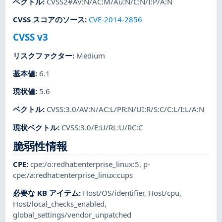
ベクトル
:
CVSS2#AV:N/AC:M/Au:N/C:N/I:P/A:N
CVSS スコアのソース
:
CVE-2014-2856
CVSS v3
リスクファクター
:
Medium
基本値
:
6.1
現状値
:
5.6
ベクトル
:
CVSS:3.0/AV:N/AC:L/PR:N/UI:R/S:C/C:L/I:L/A:N
現状ベクトル
:
CVSS:3.0/E:U/RL:U/RC:C
脆弱性情報
CPE
:
cpe:/o:redhat:enterprise_linux:5
,
p-
cpe:/a:redhat:enterprise_linux:cups
必要な KB アイテム
:
Host/OS/identifier
,
Host/cpu
,
Host/local_checks_enabled
,
global_settings/vendor_unpatched