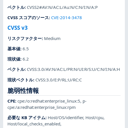
ベクトル
:
CVSS2#AV:N/AC:L/Au:N/C:N/I:N/A:P
CVSS スコアのソース
:
CVE-2014-3478
CVSS v3
リスクファクター
:
Medium
基本値
:
6.5
現状値
:
6.2
ベクトル
:
CVSS:3.0/AV:N/AC:L/PR:N/UI:R/S:U/C:N/I:N/A:H
現状ベクトル
:
CVSS:3.0/E:P/RL:U/RC:C
脆弱性情報
CPE
:
cpe:/o:redhat:enterprise_linux:5
,
p-
cpe:/a:redhat:enterprise_linux:rpm
必要な KB アイテム
:
Host/OS/identifier
,
Host/cpu
,
Host/local_checks_enabled
,