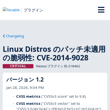
プラグイン
Changelog
Linux Distros のパッチ未適用
の脆弱性: CVE-2014-9028
CRITICAL
Nessus プラグイン ID 218462
バージョン 1.2
Jan 28, 2026, 9:04 PM
CVSS metrics
("CVSSv3 score" set to 9.8)
CVSS metrics
("CVSSv3 vector" set to
"CVSS:3.0/AV:N/AC:L/PR:N/UI:N/S:U/C:H/I:H/A:H")