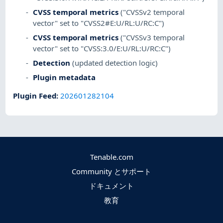
CVSS temporal metrics
("CVSSv2 temporal
vector" set to "CVSS2#E:U/RL:U/RC:C")
CVSS temporal metrics
("CVSSv3 temporal
vector" set to "CVSS:3.0/E:U/RL:U/RC:C")
Detection
(updated detection logic)
Plugin metadata
Plugin Feed
:
202601282104
Tenable.com
Community とサポート
ドキュメント
教育