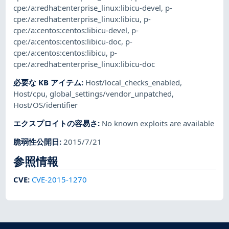
cpe:/a:redhat:enterprise_linux:libicu-devel
,
p-
cpe:/a:redhat:enterprise_linux:libicu
,
p-
cpe:/a:centos:centos:libicu-devel
,
p-
cpe:/a:centos:centos:libicu-doc
,
p-
cpe:/a:centos:centos:libicu
,
p-
cpe:/a:redhat:enterprise_linux:libicu-doc
必要な KB アイテム
:
Host/local_checks_enabled
,
Host/cpu
,
global_settings/vendor_unpatched
,
Host/OS/identifier
エクスプロイトの容易さ
:
No known exploits are available
脆弱性公開日
:
2015/7/21
参照情報
CVE
:
CVE-2015-1270