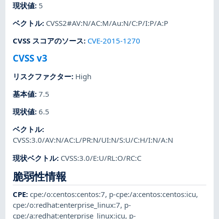
現状値
:
5
ベクトル
:
CVSS2#AV:N/AC:M/Au:N/C:P/I:P/A:P
CVSS スコアのソース
:
CVE-2015-1270
CVSS v3
リスクファクター
:
High
基本値
:
7.5
現状値
:
6.5
ベクトル
:
CVSS:3.0/AV:N/AC:L/PR:N/UI:N/S:U/C:H/I:N/A:N
現状ベクトル
:
CVSS:3.0/E:U/RL:O/RC:C
脆弱性情報
CPE
:
cpe:/o:centos:centos:7
,
p-cpe:/a:centos:centos:icu
,
cpe:/o:redhat:enterprise_linux:7
,
p-
cpe:/a:redhat:enterprise_linux:icu
,
p-