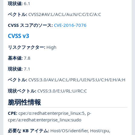
現状値
:
6.1
ベクトル
:
CVSS2#AV:L/AC:L/Au:N/C:C/I:C/A:C
CVSS スコアのソース
:
CVE-2016-7076
CVSS v3
リスクファクター
:
High
基本値
:
7.8
現状値
:
7.1
ベクトル
:
CVSS:3.0/AV:L/AC:L/PR:L/UI:N/S:U/C:H/I:H/A:H
現状ベクトル
:
CVSS:3.0/E:U/RL:U/RC:C
脆弱性情報
CPE
:
cpe:/o:redhat:enterprise_linux:5
,
p-
cpe:/a:redhat:enterprise_linux:sudo
必要な KB アイテム
:
Host/OS/identifier
,
Host/cpu
,