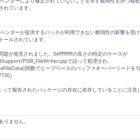
ストには、ベンダーにより修正されていないことを示す脆弱性を持つ複
されています。
ストには、ベンダーが提供するパッチが利用できない脆弱性の影響を受
トールされています。
mpi で問題が発見されました。0xffffffffの長さの特定のケースが
matSupport/PSIR_FileWriter.cppで誤って処理され、
::CacheFileData()関数でヒープベースのバッファオーバーリードを
7730）
ーによって報告されたパッケージの存在に依存していることに注意
ありません。