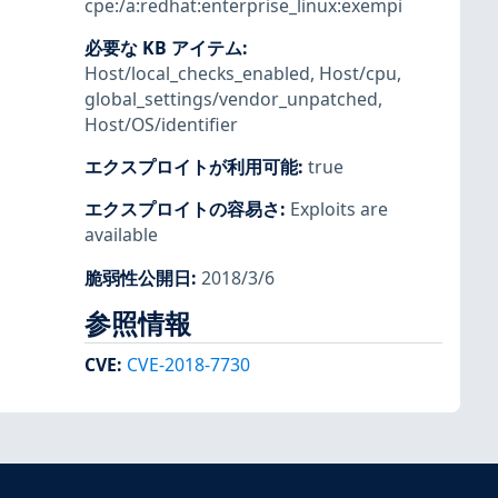
cpe:/a:redhat:enterprise_linux:exempi
必要な KB アイテム
:
Host/local_checks_enabled
,
Host/cpu
,
global_settings/vendor_unpatched
,
Host/OS/identifier
エクスプロイトが利用可能
:
true
エクスプロイトの容易さ
:
Exploits are
available
脆弱性公開日
:
2018/3/6
参照情報
CVE
:
CVE-2018-7730