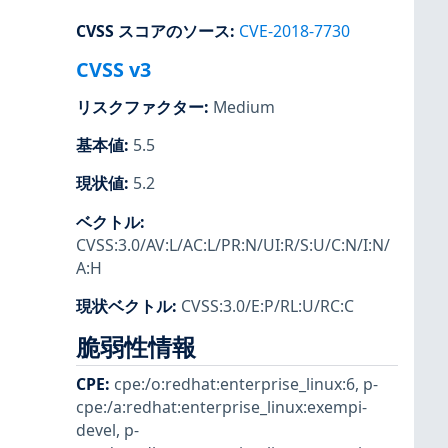
CVSS スコアのソース
:
CVE-2018-7730
CVSS v3
リスクファクター
:
Medium
基本値
:
5.5
現状値
:
5.2
ベクトル
:
CVSS:3.0/AV:L/AC:L/PR:N/UI:R/S:U/C:N/I:N/
A:H
現状ベクトル
:
CVSS:3.0/E:P/RL:U/RC:C
脆弱性情報
CPE
:
cpe:/o:redhat:enterprise_linux:6
,
p-
cpe:/a:redhat:enterprise_linux:exempi-
devel
,
p-