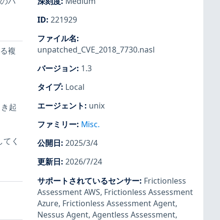
数のパ
深刻度
:
Medium
ID
:
221929
ファイル名
:
unpatched_CVE_2018_7730.nasl
ける複
バージョン
:
1.3
タイプ
:
Local
エージェント
:
unix
引き起
ファミリー
:
Misc.
してく
公開日
:
2025/3/4
更新日
:
2026/7/24
サポートされているセンサー
:
Frictionless
Assessment AWS
,
Frictionless Assessment
Azure
,
Frictionless Assessment Agent
,
Nessus Agent
,
Agentless Assessment
,