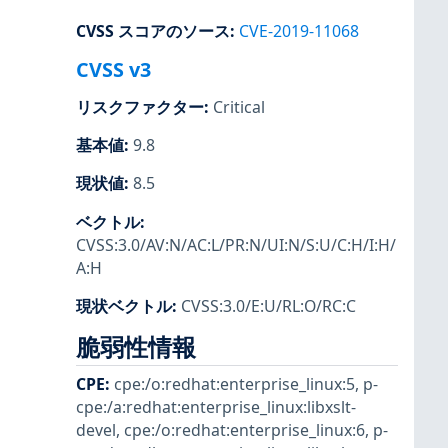
CVSS スコアのソース
:
CVE-2019-11068
CVSS v3
リスクファクター
:
Critical
基本値
:
9.8
現状値
:
8.5
ベクトル
:
CVSS:3.0/AV:N/AC:L/PR:N/UI:N/S:U/C:H/I:H/
A:H
現状ベクトル
:
CVSS:3.0/E:U/RL:O/RC:C
脆弱性情報
CPE
:
cpe:/o:redhat:enterprise_linux:5
,
p-
cpe:/a:redhat:enterprise_linux:libxslt-
devel
,
cpe:/o:redhat:enterprise_linux:6
,
p-