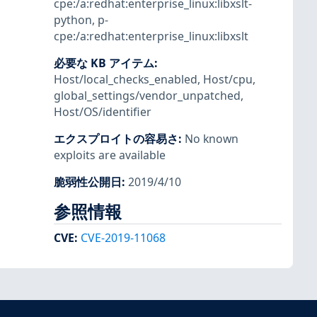
cpe:/a:redhat:enterprise_linux:libxslt-
python
,
p-
cpe:/a:redhat:enterprise_linux:libxslt
必要な KB アイテム
:
Host/local_checks_enabled
,
Host/cpu
,
global_settings/vendor_unpatched
,
Host/OS/identifier
エクスプロイトの容易さ
:
No known
exploits are available
脆弱性公開日
:
2019/4/10
参照情報
CVE
:
CVE-2019-11068