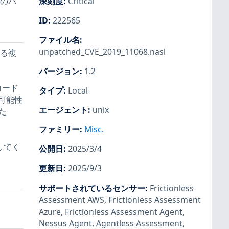
数のパ
深刻度
:
Critical
ID
:
222565
ファイル名
:
unpatched_CVE_2019_11068.nasl
ける複
バージョン
:
1.2
ーコード
タイプ
:
Local
可能性
エージェント
:
unix
た
ファミリー
:
Misc.
してく
公開日
:
2025/3/4
更新日
:
2025/9/3
サポートされているセンサー
:
Frictionless
Assessment AWS
,
Frictionless Assessment
Azure
,
Frictionless Assessment Agent
,
Nessus Agent
,
Agentless Assessment
,