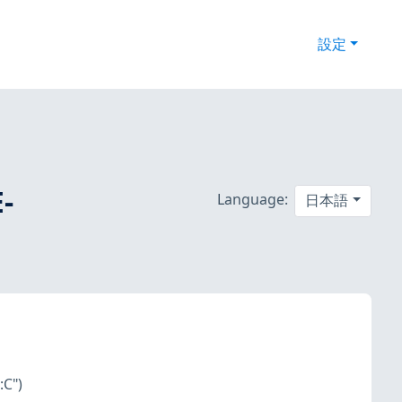
設定
-
Language:
日本語
:C")