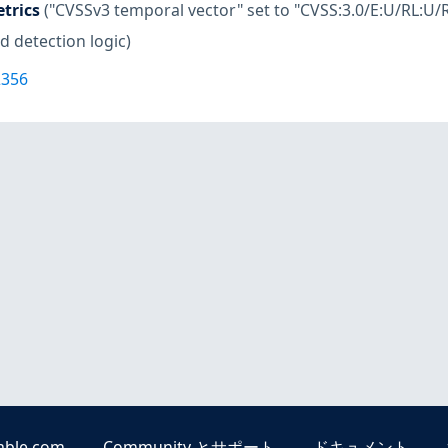
trics
("CVSSv3 temporal vector" set to "CVSS:3.0/E:U/RL:U/R
d detection logic)
2356
able.com
Community とサポート
ドキュメント