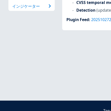
CVSS temporal me
インジケーター
Detection
(update
Plugin Feed
:
20251027
Ten