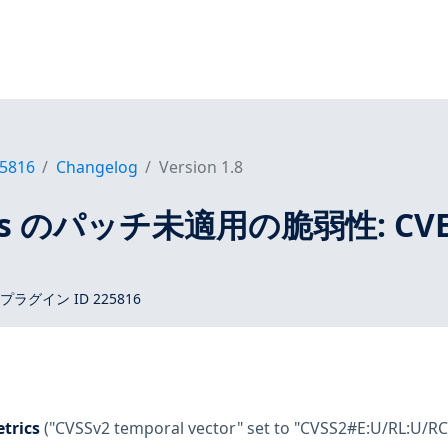
5816
Changelog
Version 1.8
tros のパッチ未適用の脆弱性: CVE
 プラグイン ID 225816
trics
("CVSSv2 temporal vector" set to "CVSS2#E:U/RL:U/RC