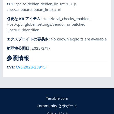
CPE
:
cpe:/o:debian:debian_linux:11.0
,
p-
cpe:/a:debian:debian_linux:curl
必要な KB アイテム
:
Host/local_checks_enabled
,
Host/cpu
,
global_settings/vendor_unpatched
,
Host/OS/identifier
エクスプロイトの容易さ
:
No known exploits are available
脆弱性公開日
:
2023/2/17
参照情報
CVE
:
CVE-2023-23915
Tenable.com
Community とサポート
ドキュメント