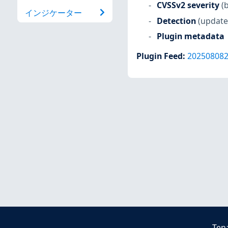
CVSSv2 severity
(
インジケーター
Detection
(update
Plugin metadata
Plugin Feed
:
20250808
Ten