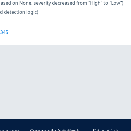
based on None, severity decreased from "High" to "Low")
d detection logic)
2345
able.com
Community とサポート
ドキュメント