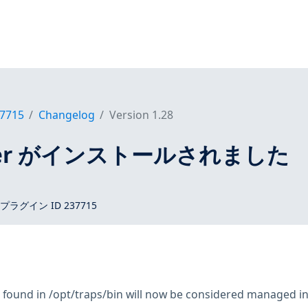
7715
Changelog
Version 1.28
erver がインストールされました
 プラグイン ID 237715
s found in /opt/traps/bin will now be considered managed ins