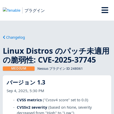
プラグイン
Changelog
Linux Distros のパッチ未適用
の脆弱性: CVE-2025-37745
MEDIUM
Nessus プラグイン ID 248061
バージョン 1.3
Sep 4, 2025, 5:30 PM
CVSS metrics
("Cvssv4 score" set to 0.0)
CVSSv2 severity
(based on None, severity
decreased from "High" to "Low")