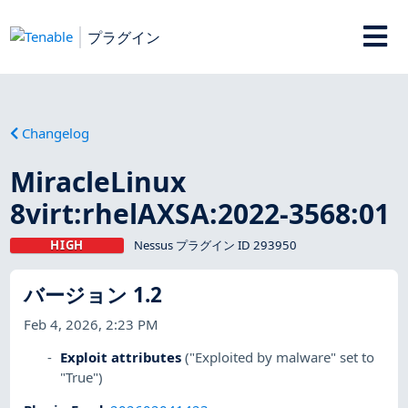
プラグイン
Changelog
MiracleLinux
8virt:rhelAXSA:2022-3568:01
HIGH
Nessus プラグイン ID 293950
バージョン 1.2
Feb 4, 2026, 2:23 PM
Exploit attributes
("Exploited by malware" set to
"True")