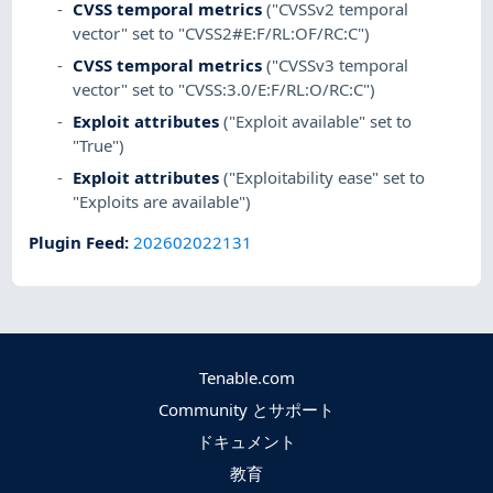
CVSS temporal metrics
("CVSSv2 temporal
vector" set to "CVSS2#E:F/RL:OF/RC:C")
CVSS temporal metrics
("CVSSv3 temporal
vector" set to "CVSS:3.0/E:F/RL:O/RC:C")
Exploit attributes
("Exploit available" set to
"True")
Exploit attributes
("Exploitability ease" set to
"Exploits are available")
Plugin Feed
:
202602022131
Tenable.com
Community とサポート
ドキュメント
教育