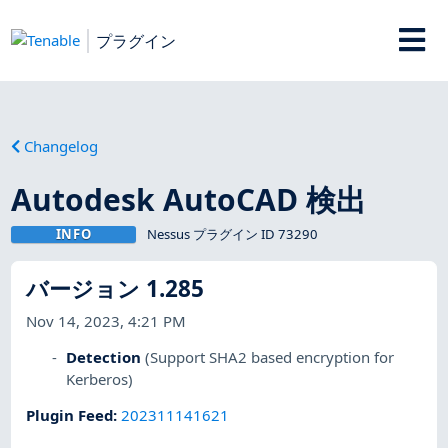
プラグイン
Changelog
Autodesk AutoCAD 検出
INFO
Nessus プラグイン ID 73290
バージョン 1.285
Nov 14, 2023, 4:21 PM
Detection
(Support SHA2 based encryption for
Kerberos)
Plugin Feed
:
202311141621