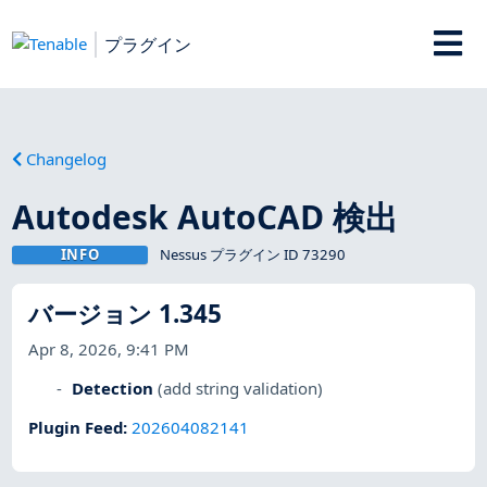
プラグイン
Changelog
Autodesk AutoCAD 検出
INFO
Nessus プラグイン ID 73290
バージョン 1.345
Apr 8, 2026, 9:41 PM
Detection
(add string validation)
Plugin Feed
:
202604082141